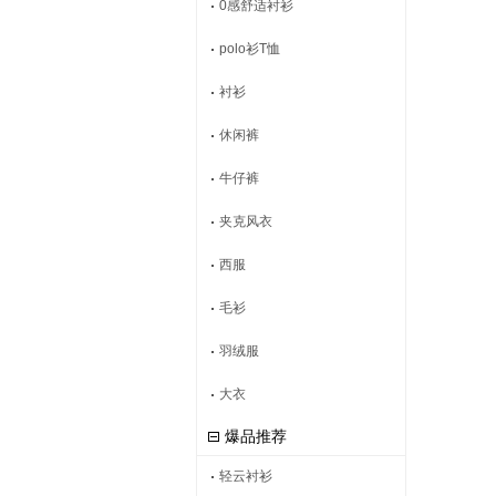
0感舒适衬衫
polo衫T恤
衬衫
休闲裤
牛仔裤
夹克风衣
西服
毛衫
羽绒服
大衣
爆品推荐
轻云衬衫