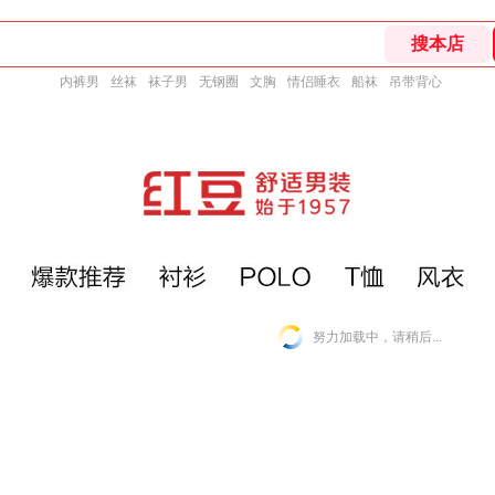
内裤男
丝袜
袜子男
无钢圈
文胸
情侣睡衣
船袜
吊带背心
努力加载中，请稍后...