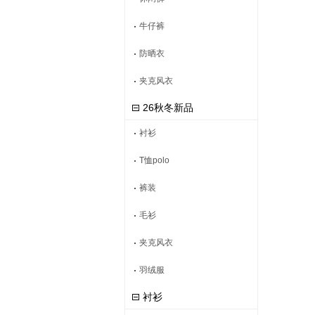
牛仔裤
防晒衣
夹克风衣
26秋冬新品
衬衫
T恤polo
裤装
毛衫
夹克风衣
羽绒服
衬衫