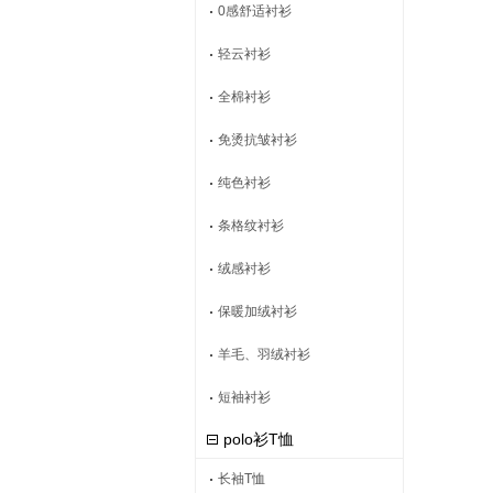
0感舒适衬衫
轻云衬衫
全棉衬衫
免烫抗皱衬衫
纯色衬衫
条格纹衬衫
绒感衬衫
保暖加绒衬衫
羊毛、羽绒衬衫
短袖衬衫
polo衫T恤
长袖T恤