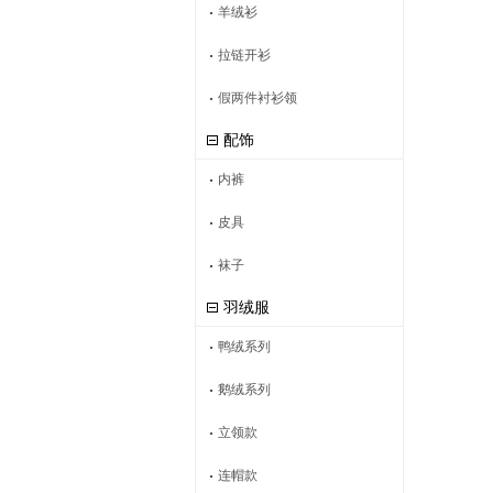
羊绒衫
拉链开衫
假两件衬衫领
配饰
内裤
皮具
袜子
羽绒服
鸭绒系列
鹅绒系列
立领款
连帽款