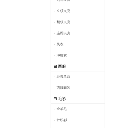
立领夹克
翻领夹克
连帽夹克
风衣
冲锋衣
西服
经典单西
西服套装
毛衫
全羊毛
针织衫