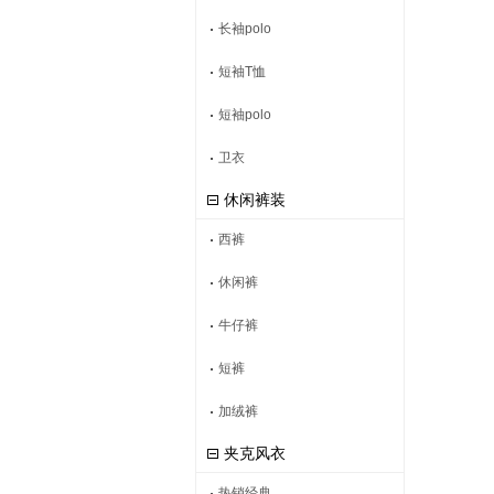
长袖polo
短袖T恤
短袖polo
卫衣
休闲裤装
西裤
休闲裤
牛仔裤
短裤
加绒裤
夹克风衣
热销经典