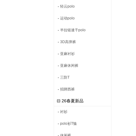
轻云polo
运动polo
半拉链速干polo
3D高弹裤
亚麻衬衫
亚麻休闲裤
三防T
招牌西裤
26春夏新品
衬衫
polo衫T恤
休闲裤